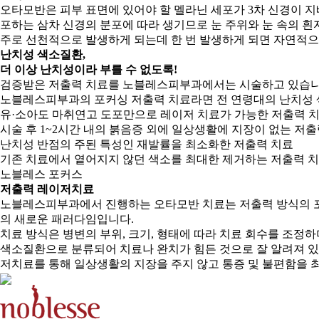
오타모반은 피부 표면에 있어야 할 멜라닌 세포가 3차 신경이 지
포하는 삼차 신경의 분포에 따라 생기므로 눈 주위와 눈 속의 흰
주로 선천적으로 발생하게 되는데 한 번 발생하게 되면 자연적으
난치성 색소질환,
더 이상 난치성이라 부를 수 없도록!
검증받은 저출력 치료를 노블레스피부과에서는 시술하고 있습니
노블레스피부과의 포커싱 저출력 치료라면 전 연령대의 난치성 
유·소아도 마취연고 도포만으로 레이저 치료가 가능한 저출력 
시술 후 1~2시간 내의 붉음증 외에 일상생활에 지장이 없는 저출
난치성 반점의 주된 특성인 재발률을 최소화한 저출력 치료
기존 치료에서 옅어지지 않던 색소를 최대한 제거하는 저출력 
노블레스 포커스
저출력 레이저치료
노블레스피부과에서 진행하는 오타모반 치료는 저출력 방식의 포
의 새로운 패러다임입니다.
치료 방식은 병변의 부위, 크기, 형태에 따라 치료 회수를 조정
색소질환으로 분류되어 치료나 완치가 힘든 것으로 잘 알려져 있
저치료를 통해 일상생활의 지장을 주지 않고 통증 및 불편함을 