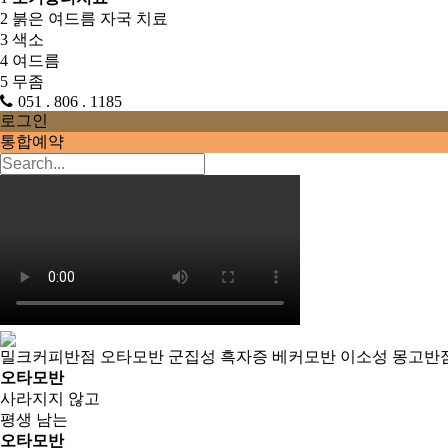
2
붉은 여드름 자국 치료
3
색소
4
여드름
5
무좀
051 . 806 . 1185
로그인
통합예약
밀크커피반점
오타모반
군집성 흑자증
베커모반
이소성 몽고반
오타모반
사라지지 않고
평생 남는
오타모반