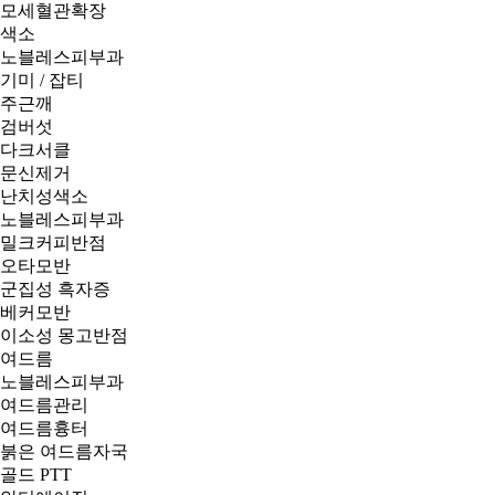
모세혈관확장
색소
노블레스피부과
기미 / 잡티
주근깨
검버섯
다크서클
문신제거
난치성색소
노블레스피부과
밀크커피반점
오타모반
군집성 흑자증
베커모반
이소성 몽고반점
여드름
노블레스피부과
여드름관리
여드름흉터
붉은 여드름자국
골드 PTT