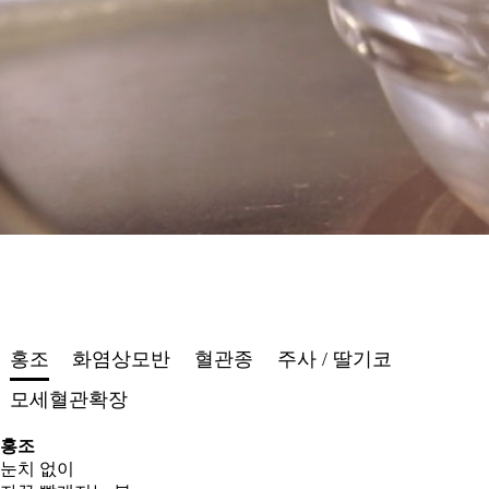
홍조
화염상모반
혈관종
주사 / 딸기코
모세혈관확장
홍조
눈치 없이