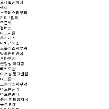
모세혈관확장
색소
노블레스피부과
기미 / 잡티
주근깨
검버섯
다크서클
문신제거
난치성색소
노블레스피부과
밀크커피반점
오타모반
군집성 흑자증
베커모반
이소성 몽고반점
여드름
노블레스피부과
여드름관리
여드름흉터
붉은 여드름자국
골드 PTT