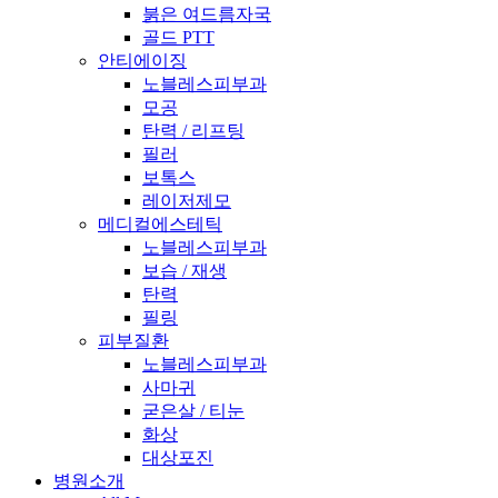
붉은 여드름자국
골드 PTT
안티에이징
노블레스피부과
모공
탄력 / 리프팅
필러
보톡스
레이저제모
메디컬에스테틱
노블레스피부과
보습 / 재생
탄력
필링
피부질환
노블레스피부과
사마귀
굳은살 / 티눈
화상
대상포진
병원소개