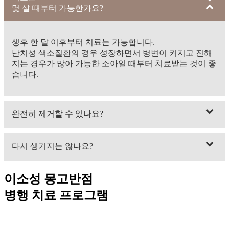
몇 살 때부터 가능한가요?
생후 한 달 이후부터 치료는 가능합니다.
난치성 색소질환의 경우 성장하면서 병변이 커지고 진해
지는 경우가 많아 가능한 소아일 때부터 치료받는 것이 좋
습니다.
완전히 제거할 수 있나요?
진피층에 자리 잡은 색소는 치료 후 색소가 외부로 즉각
다시 생기지는 않나요?
배출되지 않고, 체내에서 제거 과정을 거쳐야 하기 때문에
시간이 오래 걸릴 수는 있으나, 반복 시술을 통해 완전히
없어지기도 합니다.
제대로 치료하면 재발이 발생하지 않습니다. 그러나 멜라
이소성 몽고반점
닌이 함유되어 있지 않던 멜라닌 세포가 성인이 되면서 호
병행 치료 프로그램
르몬의 영향 등으로 멜라닌 재생성을 일으켜 다시 나타날
수는 있습니다.