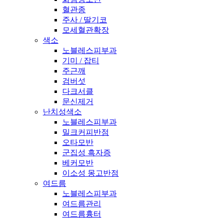
혈관종
주사 / 딸기코
모세혈관확장
색소
노블레스피부과
기미 / 잡티
주근깨
검버섯
다크서클
문신제거
난치성색소
노블레스피부과
밀크커피반점
오타모반
군집성 흑자증
베커모반
이소성 몽고반점
여드름
노블레스피부과
여드름관리
여드름흉터