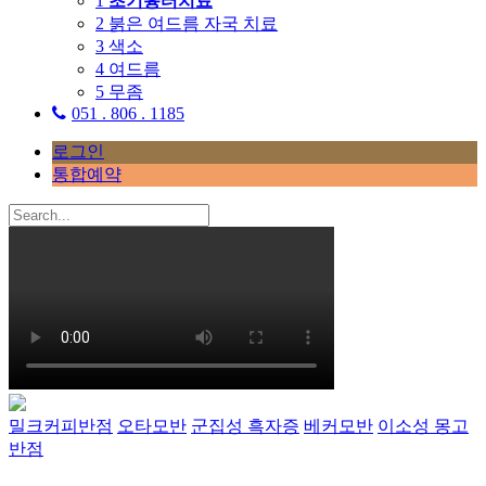
1
초기흉터치료
2
붉은 여드름 자국 치료
3
색소
4
여드름
5
무좀
051 . 806 . 1185
로그인
통합예약
밀크커피반점
오타모반
군집성 흑자증
베커모반
이소성 몽고
반점