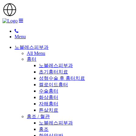
Menu
노블레스피부과
All Menu
흉터
노블레스피부과
초기흉터치료
성형수술 후 흉터치료
켈로이드흉터
수술흉터
화상흉터
자해흉터
튼살치료
홍조 / 혈관
노블레스피부과
홍조
화염상모반