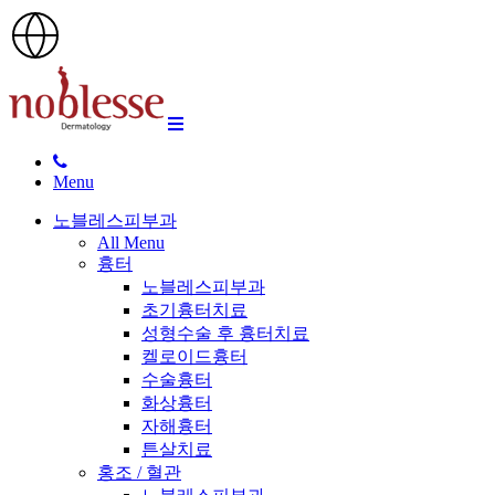
Menu
노블레스피부과
All Menu
흉터
노블레스피부과
초기흉터치료
성형수술 후 흉터치료
켈로이드흉터
수술흉터
화상흉터
자해흉터
튼살치료
홍조 / 혈관