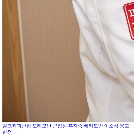
밀크커피반점
오타모반
군집성 흑자증
베커모반
이소성 몽고
반점