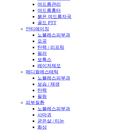
여드름관리
여드름흉터
붉은 여드름자국
골드 PTT
안티에이징
노블레스피부과
모공
탄력 / 리프팅
필러
보톡스
레이저제모
메디컬에스테틱
노블레스피부과
보습 / 재생
탄력
필링
피부질환
노블레스피부과
사마귀
굳은살 / 티눈
화상