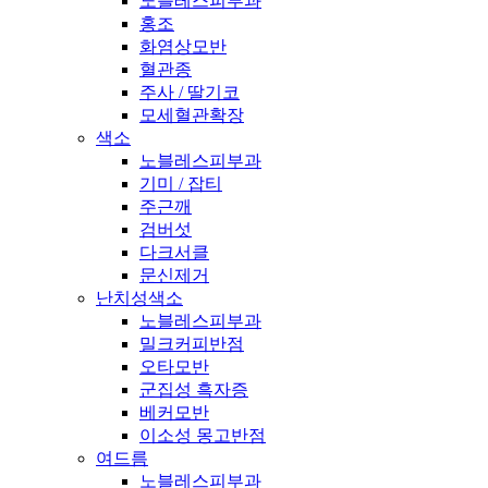
노블레스피부과
홍조
화염상모반
혈관종
주사 / 딸기코
모세혈관확장
색소
노블레스피부과
기미 / 잡티
주근깨
검버섯
다크서클
문신제거
난치성색소
노블레스피부과
밀크커피반점
오타모반
군집성 흑자증
베커모반
이소성 몽고반점
여드름
노블레스피부과