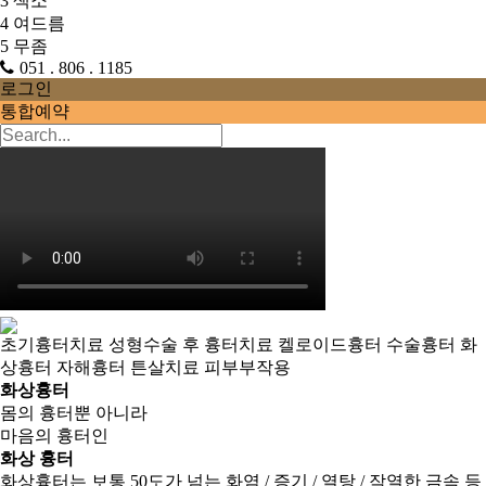
3
색소
4
여드름
5
무좀
051 . 806 . 1185
로그인
통합예약
초기흉터치료
성형수술 후 흉터치료
켈로이드흉터
수술흉터
화
상흉터
자해흉터
튼살치료
피부부작용
화상흉터
몸의 흉터뿐 아니라
마음의 흉터인
화상 흉터
화상흉터는 보통 50도가 넘는 화염 / 증기 / 열탕 / 작열한 금속 등