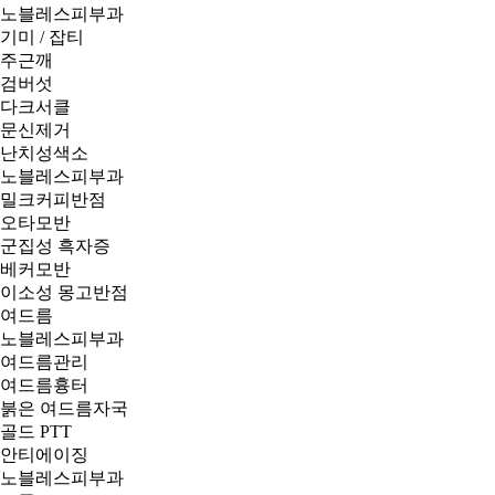
노블레스피부과
기미 / 잡티
주근깨
검버섯
다크서클
문신제거
난치성색소
노블레스피부과
밀크커피반점
오타모반
군집성 흑자증
베커모반
이소성 몽고반점
여드름
노블레스피부과
여드름관리
여드름흉터
붉은 여드름자국
골드 PTT
안티에이징
노블레스피부과