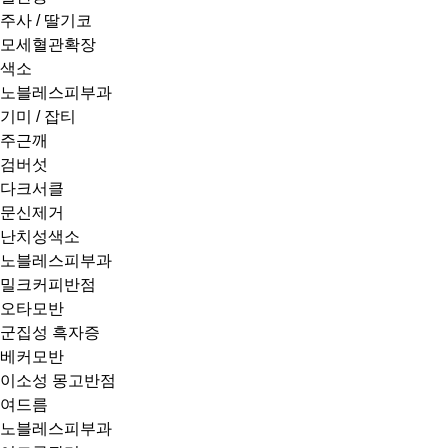
주사 / 딸기코
모세혈관확장
색소
노블레스피부과
기미 / 잡티
주근깨
검버섯
다크서클
문신제거
난치성색소
노블레스피부과
밀크커피반점
오타모반
군집성 흑자증
베커모반
이소성 몽고반점
여드름
노블레스피부과