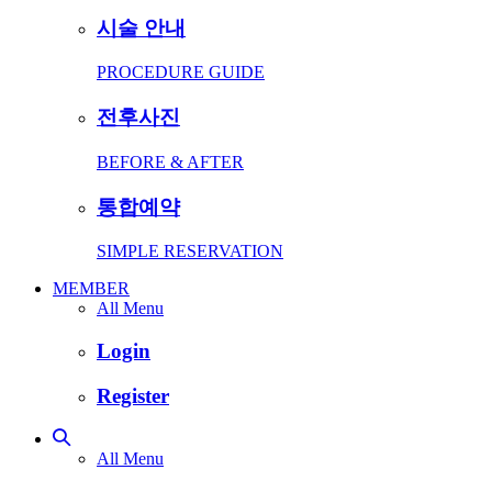
시술 안내
PROCEDURE GUIDE
전후사진
BEFORE & AFTER
통합예약
SIMPLE RESERVATION
MEMBER
All Menu
Login
Register
All Menu