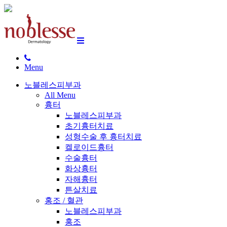
Menu
노블레스피부과
All Menu
흉터
노블레스피부과
초기흉터치료
성형수술 후 흉터치료
켈로이드흉터
수술흉터
화상흉터
자해흉터
튼살치료
홍조 / 혈관
노블레스피부과
홍조