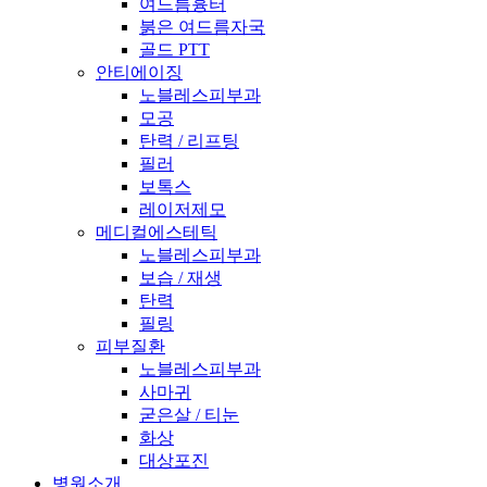
여드름흉터
붉은 여드름자국
골드 PTT
안티에이징
노블레스피부과
모공
탄력 / 리프팅
필러
보톡스
레이저제모
메디컬에스테틱
노블레스피부과
보습 / 재생
탄력
필링
피부질환
노블레스피부과
사마귀
굳은살 / 티눈
화상
대상포진
병원소개