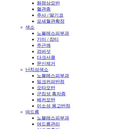
화염상모반
혈관종
주사 / 딸기코
모세혈관확장
색소
노블레스피부과
기미 / 잡티
주근깨
검버섯
다크서클
문신제거
난치성색소
노블레스피부과
밀크커피반점
오타모반
군집성 흑자증
베커모반
이소성 몽고반점
여드름
노블레스피부과
여드름관리